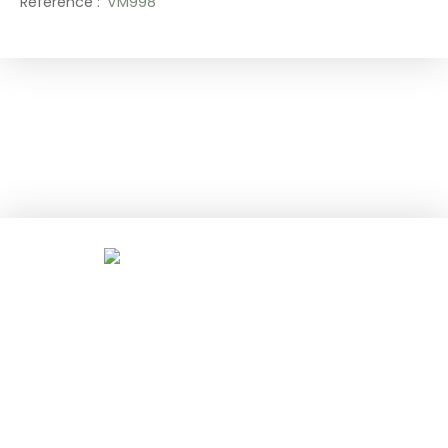
Référence
:
VM998