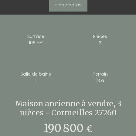
+ de photos
Surface
Pièces
108
m²
3
Salle de bains
Terrain
1
13 a
Maison ancienne à vendre, 3
pièces - Cormeilles 27260
190 800
€