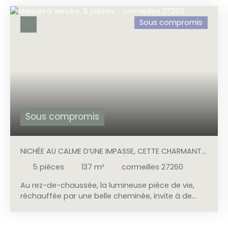
Sous compromis
Sous compromis
NICHÉE AU CALME D’UNE IMPASSE, CETTE CHARMANTE
MAISON NORMANDE CONJUGUE AUTHENTICITÉ ET
5
pièces
137
m²
cormeilles 27260
DOUCEUR DE VIVRE.
Au rez-de-chaussée, la lumineuse pièce de vie,
réchauffée par une belle cheminée, invite à de
chaleureux moments en famille ou entre amis. La
cuisine équipée, fonctionnelle et conviviale,
s’accompagne d’un cellier avec WC. Une chambre