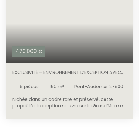
470 000
€
EXCLUSIVITÉ – ENVIRONNEMENT D’EXCEPTION AVEC
VUE SUR LA GRAND’MARE
6
pièces
150
m²
Pont-Audemer 27500
Nichée dans un cadre rare et préservé, cette
propriété d’exception s’ouvre sur la Grand’Mare et
offre un panorama apaisant, changeant au fil
des heures et des saisons. L’endroit allie calme,
lumière et ouverture sur le paysage : un véritable
havre de sérénité, à la fois isolé et parfaitement
vivant, où chaque pièce dialogue avec la nature