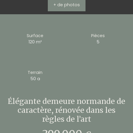
+ de photos
Surface
Pièces
120
m²
5
Terrain
50 a
Élégante demeure normande de
caractère, rénovée dans les
règles de l’art