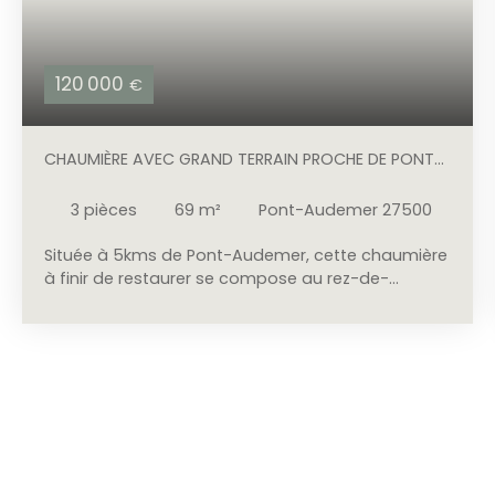
120 000
€
CHAUMIÈRE AVEC GRAND TERRAIN PROCHE DE PONT-
AUDEMER
3
pièces
69
m²
Pont-Audemer 27500
Située à 5kms de Pont-Audemer, cette chaumière
à finir de restaurer se compose au rez-de-
chaussée : d'un séjour/salon, d'une cuisine ainsi
qu'une salle d'eau avec WC. À l'étage un palier (ou
une chambre), deux chambres traversantes et
une pièce pouvant servir de pièce d'eau. Côté
extérieur vous retrouverez deux dépendances de
stockage. Le tout édifié sur 7128m2 de terrain plat.
Les + : - Tout à l'égout. - Huisseries neuves. -
Proximité de Pont-Audemer