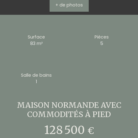
+ de photos
Surface
Pièces
83
m²
5
Salle de bains
1
MAISON NORMANDE AVEC
COMMODITÉS À PIED
128 500
€