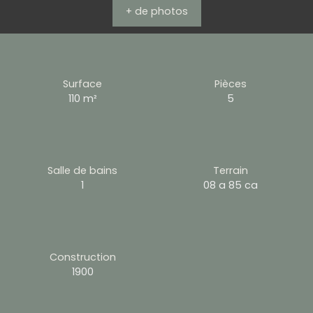
+ de photos
Surface
Pièces
110
m²
5
Salle de bains
Terrain
1
08 a 85 ca
Construction
1900