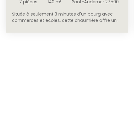
7
pièces
140
m²
Pont-Audemer 27500
Située à seulement 3 minutes d'un bourg avec
commerces et écoles, cette chaumière offre un
cadre de vie agréable et un beau potentiel. Au
rez-de-chaussée, elle se compose d'un
séjour/salon avec cheminée, d'une cuisine, d'une
salle d'eau, de deux chambres, d'un WC
indépendant ainsi que d'un cellier. À l'étage, un
point d'eau dessert trois chambres en enfilade.
Deux espaces de stockage attenants à la maison
complètent l'ensemble. À l'extérieur, vous
disposerez d'un garage pouvant accueillir deux
véhicules avec son bûcher attenant, de plusieurs
espaces de stockage, d'un verger et d'un potager.
Le tout est édifié sur un terrain plat d'environ 6 860
m². Les + : DPE : B. Pompe à chaleur air/eau et
ballon thermodynamique. Toiture en chaume
refaite il y a moins de 10 ans. Environnement
calme, à proximité des commodités.