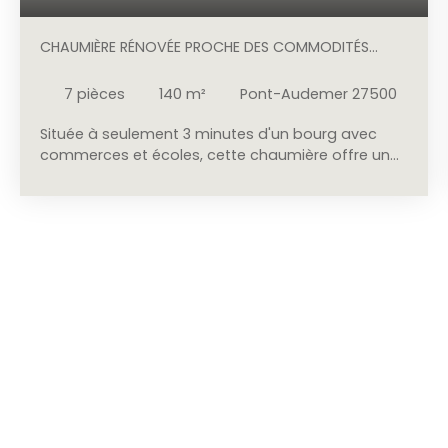
CHAUMIÈRE RÉNOVÉE PROCHE DES COMMODITÉS
AVEC GRAND GARAGE
7
pièces
140
m²
Pont-Audemer 27500
Située à seulement 3 minutes d'un bourg avec
commerces et écoles, cette chaumière offre un
cadre de vie agréable et un beau potentiel. Au
rez-de-chaussée, elle se compose d'un
séjour/salon avec cheminée, d'une cuisine, d'une
salle d'eau, de deux chambres, d'un WC
indépendant ainsi que d'un cellier. À l'étage, un
point d'eau dessert trois chambres en enfilade.
Deux espaces de stockage attenants à la maison
complètent l'ensemble. À l'extérieur, vous
disposerez d'un garage pouvant accueillir deux
véhicules avec son bûcher attenant, de plusieurs
espaces de stockage, d'un verger et d'un potager.
Le tout est édifié sur un terrain plat d'environ 6 860
m². Les + : DPE : B. Pompe à chaleur air/eau et