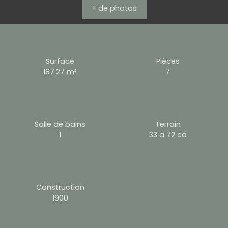
+ de photos
Surface
Pièces
187.27
m²
7
Salle de bains
Terrain
1
33 a 72 ca
Construction
1900