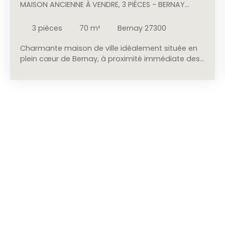
MAISON ANCIENNE À VENDRE, 3 PIÈCES - BERNAY
27300
3
pièces
70
m²
Bernay 27300
Charmante maison de ville idéalement située en
plein cœur de Bernay, à proximité immédiate des
commerces, grandes surfaces et commodités.
Elle se compose au rez-de-chaussée d’une
entrée, d’un agréable séjour-salon lumineux, d’une
cuisine équipée et aménagée ainsi que d’un
cellier. À l’étage, un palier dessert deux chambres,
une salle de douches et un WC. Vous profiterez
également d’un terrain de 357 m², idéal pour les
moments de détente en extérieur. Une maison
fonctionnelle et idéalement placée, parfaite pour
une première acquisition, un investissement
locatif ou une vie citadine avec toutes les
commodités accessibles à pied.