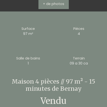
+ de photos
Surface
Pièces
97
m²
4
Salle de bains
Terrain
1
09 a 30 ca
Maison 4 pièces // 97 m² - 15
minutes de Bernay
Vendu