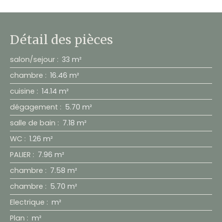
Détail des pièces
salon/sejour
:
33 m²
chambre
:
16.46 m²
cuisine
:
14.14 m²
dégagement
:
5.70 m²
salle de bain
:
7.18 m²
WC
:
1.26 m²
PALIER
:
7.96 m²
chambre
:
7.58 m²
chambre
:
5.70 m²
Electrique
:
m²
Plan
:
m²