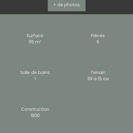
+ de photos
Surface
Pièces
115
m²
5
Salle de bains
Terrain
1
39 a 15 ca
Construction
1900