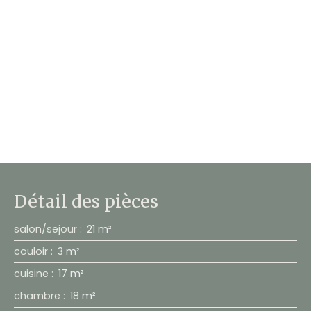
Détail des pièces
salon/sejour
:
21 m²
couloir
:
3 m²
cuisine
:
17 m²
chambre
:
18 m²