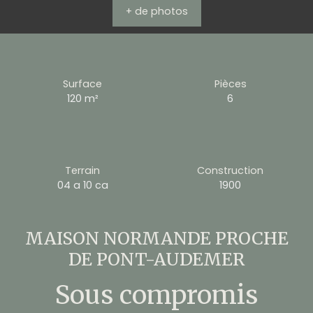
+ de photos
Surface
Pièces
120
m²
6
Terrain
Construction
04 a 10 ca
1900
MAISON NORMANDE PROCHE
DE PONT-AUDEMER
Sous compromis